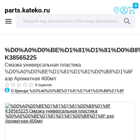
0
parts.kateko.ru
%D0%A0%D0%BE%D1%81%D1%81%D0%B8
K38565225
Смазка универсальная пластика
%D0%A0%D0%BE%D1%81%D1%81%D0%B8%D1%8F
аэр Ароматная 400мл
0 оценок
О бренде %D0%A0%D0%BE%D1%81%D1%81%D0%B8%D1%8F