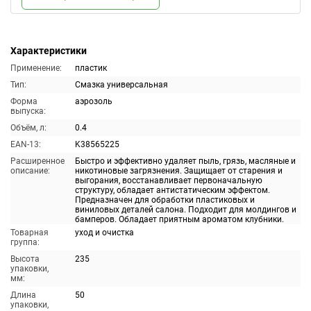
Характеристики
Применение:
пластик
Тип:
Смазка универсальная
Форма
аэрозоль
выпуска:
Объём, л:
0.4
EAN-13:
K38565225
Расширенное
Быстро и эффективно удаляет пыль, грязь, масляные и
описание:
никотиновые загрязнения. Защищает от старения и
выгорания, восстанавливает первоначальную
структуру, обладает антистатическим эффектом.
Предназначен для обработки пластиковых и
виниловых деталей салона. Подходит для молдингов и
бамперов. Обладает приятным ароматом клубники.
Товарная
уход и очистка
группа:
Высота
235
упаковки,
мм:
Длина
50
упаковки,