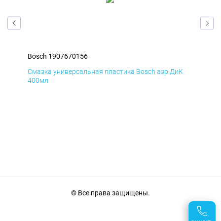
Bosch 1907670156
Bos
Д
Смазка универсальная пластика Bosch аэр ДиК
Сма
400мл
40
© Все права защищены.