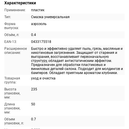
Характеристики
Применение:
пластик
Тип:
Смазка универсальная
Форма
аэрозоль
выпуска:
Объём, л:
0.4
EAN-13:
0433175518
Расширенное
Быстро и эффективно удаляет пыль, грязь, масляные и
описание:
никотиновые загрязнения. Защищает от старения и
выгорания, восстанавливает первоначальную
структуру, обладает антистатическим эффектом.
Предназначен для обработки пластиковых и
виниловых деталей салона. Подходит для молдингов и
бамперов. Обладает приятным ароматом клубники.
Товарная
уход и очистка
группа:
Высота
235
упаковки,
мм:
Длина
50
упаковки,
мм:
Объем
0.7
упаковки, л: