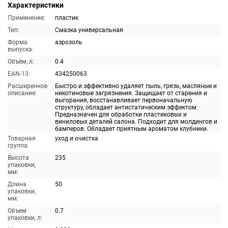
Характеристики
Применение:
пластик
Тип:
Смазка универсальная
Форма
аэрозоль
выпуска:
Объём, л:
0.4
EAN-13:
434250063
Расширенное
Быстро и эффективно удаляет пыль, грязь, масляные и
описание:
никотиновые загрязнения. Защищает от старения и
выгорания, восстанавливает первоначальную
структуру, обладает антистатическим эффектом.
Предназначен для обработки пластиковых и
виниловых деталей салона. Подходит для молдингов и
бамперов. Обладает приятным ароматом клубники.
Товарная
уход и очистка
группа:
Высота
235
упаковки,
мм:
Длина
50
упаковки,
мм:
Объем
0.7
упаковки, л: