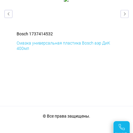
Bosch 1737414532
Bos
Д
Смазка универсальная пластика Bosch аэр ДиК
Сма
400мл
40
© Все права защищены.