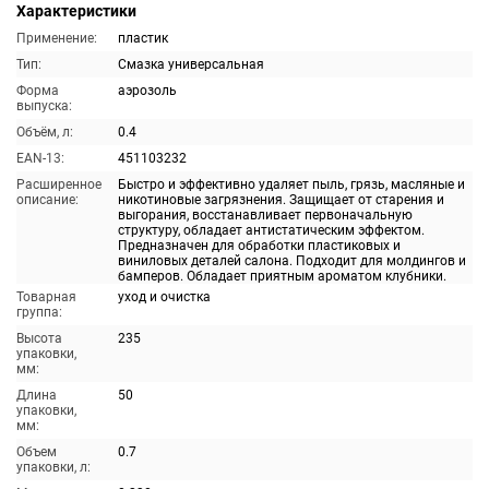
Характеристики
Применение:
пластик
Тип:
Смазка универсальная
Форма
аэрозоль
выпуска:
Объём, л:
0.4
EAN-13:
451103232
Расширенное
Быстро и эффективно удаляет пыль, грязь, масляные и
описание:
никотиновые загрязнения. Защищает от старения и
выгорания, восстанавливает первоначальную
структуру, обладает антистатическим эффектом.
Предназначен для обработки пластиковых и
виниловых деталей салона. Подходит для молдингов и
бамперов. Обладает приятным ароматом клубники.
Товарная
уход и очистка
группа:
Высота
235
упаковки,
мм:
Длина
50
упаковки,
мм:
Объем
0.7
упаковки, л: