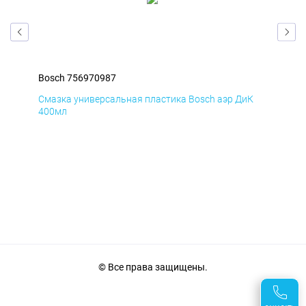
Bosch 756970987
Bos
Д
Смазка универсальная пластика Bosch аэр ДиК
Сма
400мл
40
© Все права защищены.